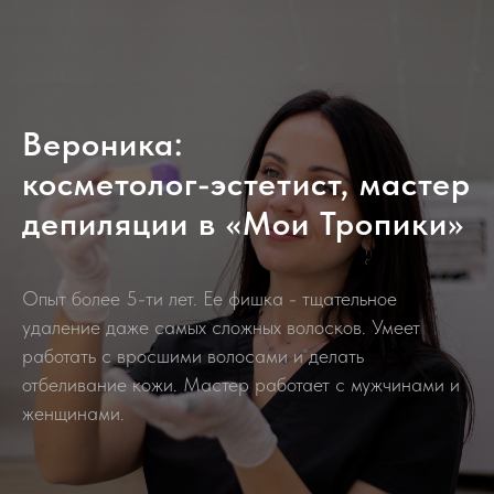
Вероника:
косметолог-эстетист, мастер
депиляции в «Мои Тропики»
Опыт более 5-ти лет. Ее фишка - тщательное
удаление даже самых сложных волосков. Умеет
работать с вросшими волосами и делать
отбеливание кожи. Мастер работает с мужчинами и
женщинами.